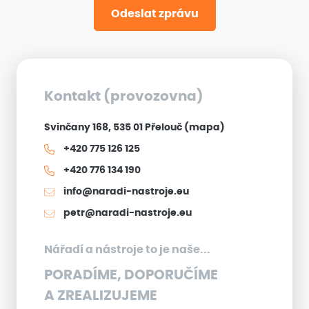
Odeslat zprávu
Kontakt (provozovna)
Svinčany 168, 535 01 Přelouč
(mapa)
+420 775 126 125
+420 776 134 190
info@naradi-nastroje.eu
petr@naradi-nastroje.eu
Nářadí a nástroje to je naše...
PORADÍME, DOPORUČÍME
A ZREALIZUJEME