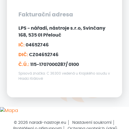
Fakturační adresa
LPS - nářadí, nástroje s.r.o, Svinčany
168, 535 01 Přelouč
IČ:
04652746
DIČ:
CZ04652746
Č.Ú.:
115-1707000287/ 0100
Spisová značka: C 36300 vedená u Krajského soudu v
Hradci Králové
© 2026 naradi-nastroje.eu │
Nastavení soukromí
│
Prohlášení o přístupnosti
│
Ochrana osobních údajů