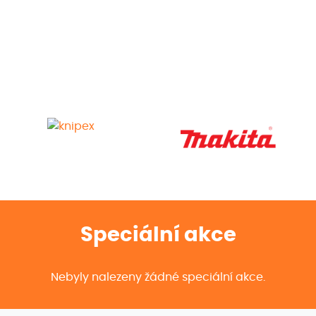
Utahováky
Mikronářadí
Brusky
Příslušenství
Speciální akce
Nebyly nalezeny žádné speciální akce.